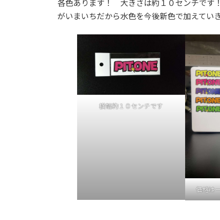
各色あります！ 大きさは約１０センチです
がいまいちだから水色を今後新色で加えてい
横幅約１０センチです
価格は