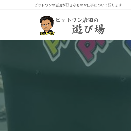
コ
ナ
ピットワンの岩田が好きなものや仕事について語ります
ン
ビ
テ
ゲ
ン
ー
ツ
シ
へ
ョ
ス
ン
キ
に
ッ
移
プ
動