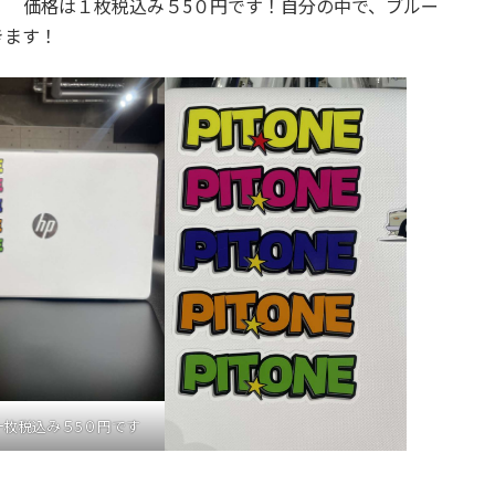
！ 価格は１枚税込み５5０円です！自分の中で、ブルー
きます！
一枚税込み５5０円です