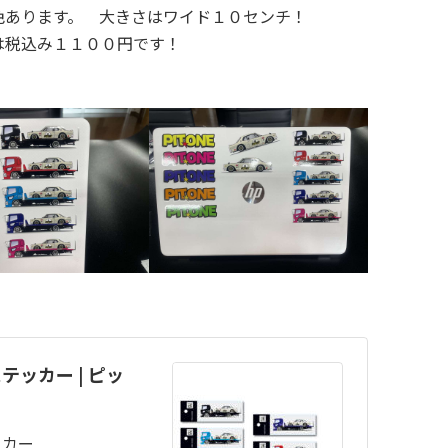
色あります。 大きさはワイド１０センチ！
は税込み１１００円です！
テッカー | ピッ
ッカー