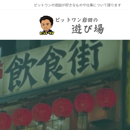
コ
ナ
ピットワンの岩田が好きなものや仕事について語ります
ン
ビ
テ
ゲ
ン
ー
ツ
シ
へ
ョ
ス
ン
キ
に
ッ
移
プ
動