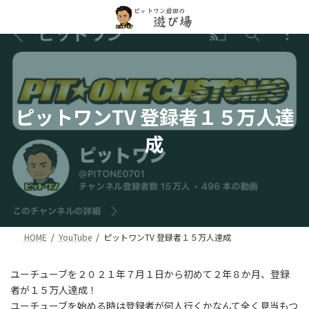
コ
ナ
ン
ビ
テ
ゲ
ン
ー
ツ
シ
へ
ョ
ス
ン
キ
に
ピットワンTV 登録者１５万人達
ッ
移
プ
動
成
HOME
YouTube
ピットワンTV 登録者１５万人達成
ユーチューブを２０２１年７月１日から初めて２年８か月、登録
者が１５万人達成！
ユーチューブを始める時は登録者が何人行くかなんて全く見当もつ